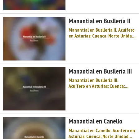
mesoterciaria Gijón-Cangas de
Onis Cota: 240 Naturaleza:
Manantial Uso: No se utiliza
Manantial en Busllería II
Perímetr ...
Manantial en Busllería II. Acuífero
en Asturias: Cuenca: Norte Unidad
Hidrogeológica: Oviedo- Cangas
de Onís Sistema acuifero: Unidad
mesoterciaria Gijón-Cangas de
Onis Cota: 260 Naturaleza:
Manantial Uso: No se utiliza Perím
Manantial en Busllería III
...
Manantial en Busllería III.
Acuífero en Asturias: Cuenca:
Norte Unidad Hidrogeológica:
Oviedo- Cangas de Onís Sistema
acuifero: Unidad mesoterciaria
Gijón-Cangas de Onis Cota: 250
Naturaleza: Manantial Uso: No se
Manantial en Canello
utiliza Perí ...
Manantial en Canello. Acuífero en
Asturias: Cuenca: Norte Unidad