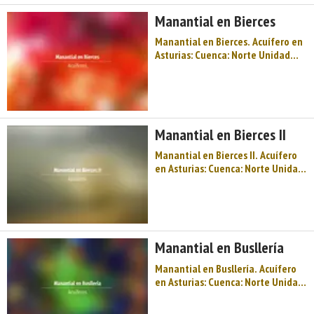
Manantial Uso: Abastecimiento
Manantial en Bierces
(que no sea n ...
Manantial en Bierces. Acuífero en
Asturias: Cuenca: Norte Unidad
Hidrogeológica: Oviedo- Cangas
de Onís Sistema acuifero: Acuífero
aislado Cota: 425 Naturaleza:
Manantial Uso: Aguas de bebida
envasadas no minero-medicinales
Manantial en Bierces II
Per ...
Manantial en Bierces II. Acuífero
en Asturias: Cuenca: Norte Unidad
Hidrogeológica: Oviedo- Cangas
de Onís Sistema acuifero: Unidad
mesoterciaria Gijón-Cangas de
Onis Cota: 450 Naturaleza:
Manantial Uso: Abastecimiento a
Manantial en Busllería
núcl ...
Manantial en Busllería. Acuífero
en Asturias: Cuenca: Norte Unidad
Hidrogeológica: Oviedo- Cangas
de Onís Sistema acuifero: Unidad