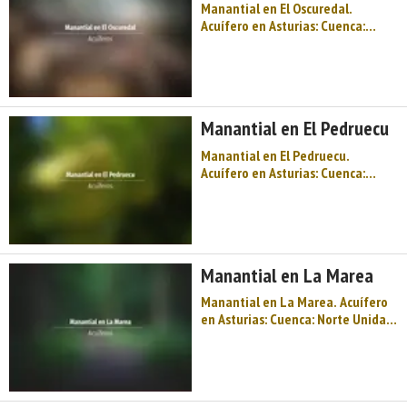
Manantial en El Oscuredal.
Acuífero en Asturias: Cuenca:
Norte Unidad Hidrogeológica:
Oviedo- Cangas de Onís Sistema
acuifero: Unidad mesozoica Gijón-
Villaviciosa Cota: 225 Naturaleza:
Manantial Uso: No se utiliza
Manantial en El Pedruecu
Perímetro: ..
Manantial en El Pedruecu.
Acuífero en Asturias: Cuenca:
Norte Unidad Hidrogeológica:
Oviedo- Cangas de Onís Sistema
acuifero: Unidad mesoterciaria
Gijón-Cangas de Onis Cota: 270
Naturaleza: Manantial Uso:
Manantial en La Marea
Abastecimiento y ganader& ...
Manantial en La Marea. Acuífero
en Asturias: Cuenca: Norte Unidad
Hidrogeológica: Región del Ponga
Sistema acuifero: Caliza de
montaña cántabro-astur Cota:
420 Naturaleza: Manantial Uso:
Abastecimiento a núcleos urbanos