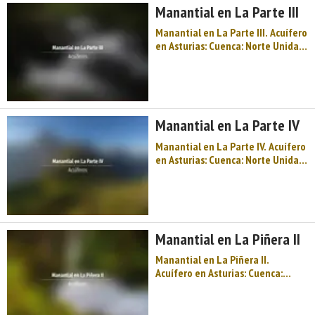
Manantial en La Parte III
...
Manantial en La Parte III. Acuífero
en Asturias: Cuenca: Norte Unidad
Hidrogeológica: Oviedo- Cangas
de Onís Sistema acuifero: Unidad
mesoterciaria Gijón-Cangas de
Onis Cota: 350 Naturaleza:
Manantial Uso: Abastecimiento
Manantial en La Parte IV
(que no s ...
Manantial en La Parte IV. Acuífero
en Asturias: Cuenca: Norte Unidad
Hidrogeológica: Oviedo- Cangas
de Onís Sistema acuifero: Unidad
mesozoica Gijón-Villaviciosa Cota:
320 Naturaleza: Manantial Uso:
Abastecimiento (que no sea n ...
Manantial en La Piñera II
Manantial en La Piñera II.
Acuífero en Asturias: Cuenca:
Norte Unidad Hidrogeológica:
Región del Ponga Sistema
acuifero: Caliza de montaña