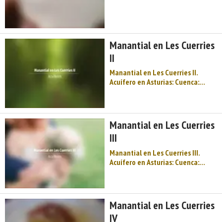
Región del Ponga Sistema
acuifero: Unidad mesoterciaria
Gijón-Cangas de Onis Cota: 680
Naturaleza: Manantial Uso: No se
Manantial en Les Cuerries
utiliza Perímetro: ..
II
Manantial en Les Cuerries II.
Acuífero en Asturias: Cuenca:
Norte Unidad Hidrogeológica:
Región del Ponga Sistema
acuifero: Unidad mesoterciaria
Gijón-Cangas de Onis Cota: 500
Manantial en Les Cuerries
Naturaleza: Manantial Uso: No se
III
utiliza Perímetr ...
Manantial en Les Cuerries III.
Acuífero en Asturias: Cuenca:
Norte Unidad Hidrogeológica:
Región del Ponga Sistema
acuifero: Unidad mesoterciaria
Gijón-Cangas de Onis Cota: 480
Manantial en Les Cuerries
Naturaleza: Manantial Uso:
IV
Abastecimiento a núcl ...