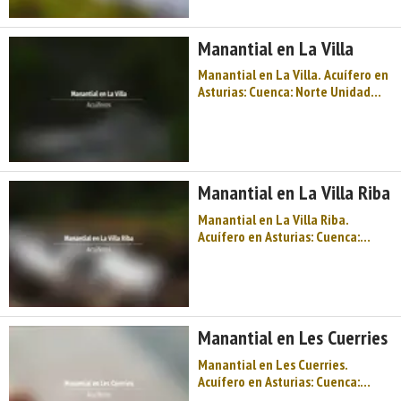
cántabro-astur Cota: 265
Naturaleza: Manantial Uso: No se
Manantial en La Villa
utiliza Perímetro: No t ...
Manantial en La Villa. Acuífero en
Asturias: Cuenca: Norte Unidad
Hidrogeológica: Región del Ponga
Sistema acuifero: Caliza de
montaña cántabro-astur Cota:
210 Naturaleza: Manantial Uso:
Abastecimiento a núcleos urbanos
Manantial en La Villa Riba
...
Manantial en La Villa Riba.
Acuífero en Asturias: Cuenca:
Norte Unidad Hidrogeológica:
Oviedo- Cangas de Onís Sistema
acuifero: Unidad mesoterciaria
Gijón-Cangas de Onis Cota: 270
Naturaleza: Manantial Uso: No se
Manantial en Les Cuerries
utiliza Perí ...
Manantial en Les Cuerries.
Acuífero en Asturias: Cuenca:
Norte Unidad Hidrogeológica: