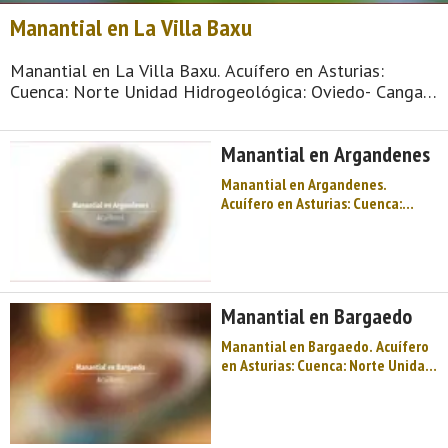
Manantial en La Villa Baxu
Manantial en La Villa Baxu. Acuífero en Asturias:
Cuenca: Norte Unidad Hidrogeológica: Oviedo- Cangas
de Onís Sistema acuifero: Unidad mesoterciaria Gijón-
Cangas de Onis Cota: 270 Naturaleza: Manantial Uso:
Manantial en Argandenes
No se utiliza Perí ...
Manantial en Argandenes.
Acuífero en Asturias: Cuenca:
Norte Unidad Hidrogeológica:
Oviedo- Cangas de Onís Sistema
acuifero: Acuífero aislado Cota:
370 Naturaleza: Manantial Uso:
Abastecimiento y ganadería
Manantial en Bargaedo
Perímetro: No ...
Manantial en Bargaedo. Acuífero
en Asturias: Cuenca: Norte Unidad
Hidrogeológica: Oviedo- Cangas
de Onís Sistema acuifero: Unidad
mesoterciaria Gijón-Cangas de
Onis Cota: 234 Naturaleza: