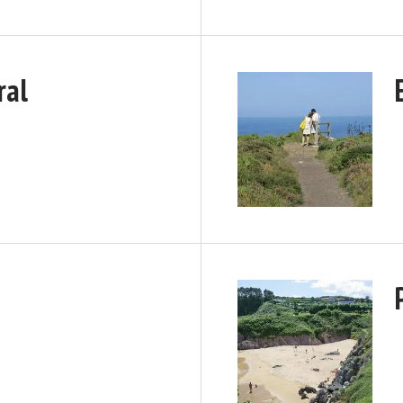
ral
a