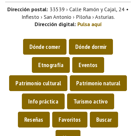
Dirección postal:
33539 › Calle Ramón y Cajal, 24 •
Infiesto › San Antonio › Piloña › Asturias.
Dirección digital:
Pulsa aquí
Dónde comer
Dónde dormir
Etnografía
Eventos
Patrimonio cultural
Patrimonio natural
Info práctica
Turismo activo
Reseñas
Favoritos
Buscar