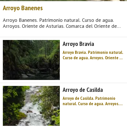
Arroyo Banenes
Arroyo Banenes. Patrimonio natural. Curso de agua.
Arroyos. Oriente de Asturias. Comarca del Oriente de
Asturias. Montaña de Asturias. Bienvenidos a Piloña,
"Tierra de Asturcones", en el Oriente de Asturias te
Arroyo Bravia
esperan montañas y bosques repletos de v ...
Arroyo Bravia. Patrimonio natural.
Curso de agua. Arroyos. Oriente de
Asturias. Comarca del Oriente de
Asturias. Montaña de Asturias.
Bienvenidos a Piloña, "Tierra de
Asturcones", en el Oriente de
Asturias te esperan montañas y
Arroyo de Casilda
bosques repletos de vi ...
Arroyo de Casilda. Patrimonio
natural. Curso de agua. Arroyos.
Oriente de Asturias. Comarca del
Oriente de Asturias. Montaña de
Asturias. Bienvenidos a Piloña,
"Tierra de Asturcones", en el