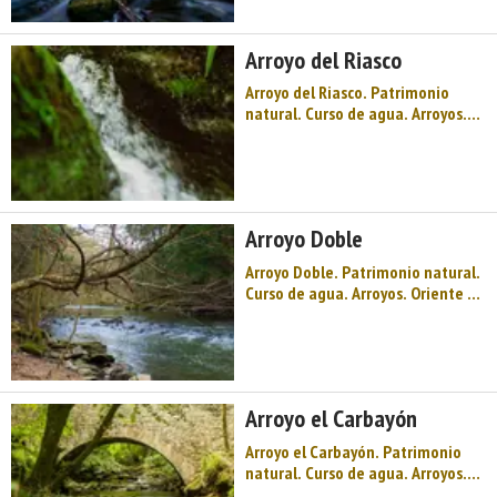
"Tierra de Asturcones", en el
Oriente de Asturias te esperan
Arroyo del Riasco
montañas y bosques repletos de
...
Arroyo del Riasco. Patrimonio
natural. Curso de agua. Arroyos.
Oriente de Asturias. Comarca del
Oriente de Asturias. Montaña de
Asturias. Bienvenidos a Piloña,
"Tierra de Asturcones", en el
Oriente de Asturias te esperan
Arroyo Doble
montañas y bosques repletos d ...
Arroyo Doble. Patrimonio natural.
Curso de agua. Arroyos. Oriente de
Asturias. Comarca del Oriente de
Asturias. Montaña de Asturias.
Bienvenidos a Piloña, "Tierra de
Asturcones", en el Oriente de
Asturias te esperan montañas y
Arroyo el Carbayón
bosques repletos de vid ...
Arroyo el Carbayón. Patrimonio
natural. Curso de agua. Arroyos.
Oriente de Asturias. Comarca del