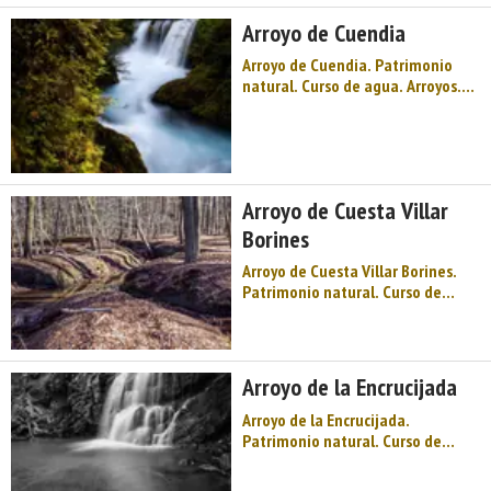
Oriente de Asturias te esperan
Arroyo de Cuendia
montañas y bosques repletos d ...
Arroyo de Cuendia. Patrimonio
natural. Curso de agua. Arroyos.
Oriente de Asturias. Comarca del
Oriente de Asturias. Montaña de
Asturias. Bienvenidos a Piloña,
"Tierra de Asturcones", en el
Oriente de Asturias te esperan
Arroyo de Cuesta Villar
montañas y bosques repletos d ...
Borines
Arroyo de Cuesta Villar Borines.
Patrimonio natural. Curso de
agua. Arroyos. Oriente de
Asturias. Comarca del Oriente de
Asturias. Montaña de Asturias.
Bienvenidos a Piloña, "Tierra de
Arroyo de la Encrucijada
Asturcones", en el Oriente de
Asturias te esperan montañas y
Arroyo de la Encrucijada.
bosq ...
Patrimonio natural. Curso de
agua. Arroyos. Oriente de
Asturias. Comarca del Oriente de