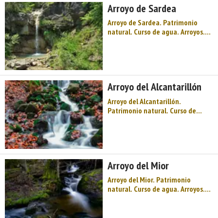
Arroyo de Sardea
montañas y bosques repletos d ...
Arroyo de Sardea. Patrimonio
natural. Curso de agua. Arroyos.
Oriente de Asturias. Comarca del
Oriente de Asturias. Montaña de
Asturias. Bienvenidos a Piloña,
"Tierra de Asturcones", en el
Oriente de Asturias te esperan
Arroyo del Alcantarillón
montañas y bosques repletos de
...
Arroyo del Alcantarillón.
Patrimonio natural. Curso de
agua. Arroyos. Oriente de
Asturias. Comarca del Oriente de
Asturias. Montaña de Asturias.
Bienvenidos a Piloña, "Tierra de
Asturcones", en el Oriente de
Arroyo del Mior
Asturias te esperan montañas y
bosques rep ...
Arroyo del Mior. Patrimonio
natural. Curso de agua. Arroyos.
Oriente de Asturias. Comarca del
Oriente de Asturias. Montaña de
Asturias. Bienvenidos a Piloña,