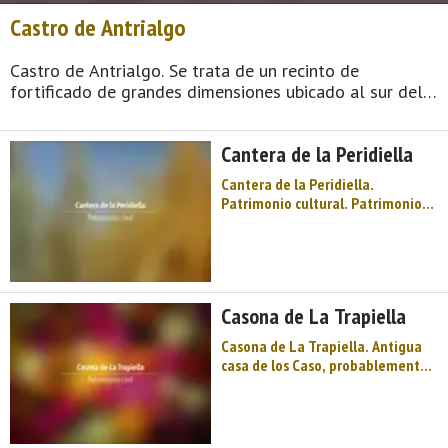
Castro de Antrialgo
Castro de Antrialgo. Se trata de un recinto de
fortificado de grandes dimensiones ubicado al sur del
río Piloña, que domina la zona de vega de este río
hasta Villamayor. En el terreno se conservan varias
Cantera de la Peridiella
plataformas, fosos y varias con ...
Cantera de la Peridiella.
Patrimonio cultural. Patrimonio
civil. Conjuntos etnográficos.
Oriente de Asturias. Comarca del
Oriente de Asturias. Montaña de
Asturias. Bienvenidos a Piloña,
"Tierra de Asturcones", en el
Casona de La Trapiella
Oriente de Asturias te esperan
mon ...
Casona de La Trapiella. Antigua
casa de los Caso, probablemente
ubicada en lo que hoy se destina a
cuadra y sustituida por otra de
más categoría. Enfrente se
asienta la capilla, de planta