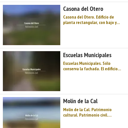
rectangular con entrada de arco
Casona del Otero
de medio punto cerra ...
Casona del Otero. Edificio de
planta rectangular, con bajo y
piso. La planta inferior, mucho
más sólida, exhibe dos pequeñas
saeteras y dos portadas de arco
de medio punto. La superior está
ocupada por una galería
Escuelas Municipales
flanqueada ...
Escuelas Municipales. Sólo
conserva la fachada. El edificio
está destinado actualmente a
hogar de ancianos. Lo más
llamativo es la decoración
exterior. ...
Molín de la Cal
Molín de la Cal. Patrimonio
cultural. Patrimonio civil.
Conjuntos etnográficos. Oriente
de Asturias. Comarca del Oriente