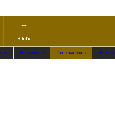
+ Info
ares
Edificaciones
Faros marítimos
Hórreos