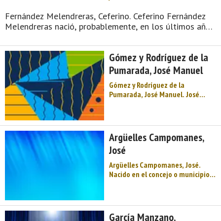
Fernández Melendreras, Ceferino. Ceferino Fernández
Melendreras nació, probablemente, en los últimos años
del siglo XIX en Piloña (concejo o municipio asturiano).
En su juventud emigró a América, donde trabajó ...
Gómez y Rodríguez de la
Pumarada, José Manuel
Gómez y Rodríguez de la
Pumarada, José Manuel. José
Manuel Gómez y Rodríguez de la
Pumarada nace en Valle (pueblo
del concejo o municipio asturiano
de Piloña) en 1948. Licenciado en
Argüelles Campomanes,
Ciencias Empresariales y máster
José
en Comercio ...
Argüelles Campomanes, José.
Nacido en el concejo o municipio
de Piloña (Asturias), compaginó
su faceta de escritor con la
política, participando como vocal
en la formación de la Junta
García Manzano,
General del Principado de Asturias