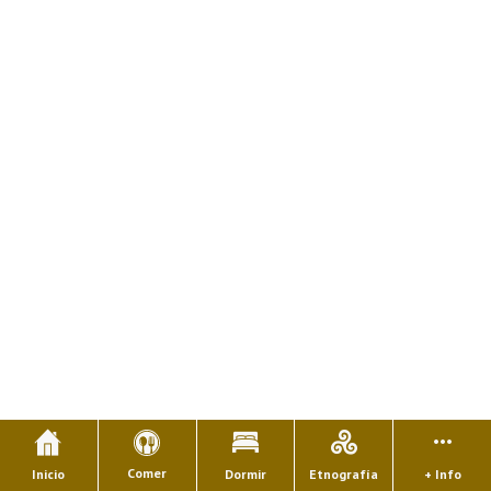
Comer
Inicio
Dormir
Etnografía
+ Info