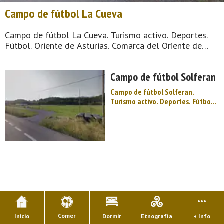
Campo de fútbol La Cueva
Campo de fútbol La Cueva. Turismo activo. Deportes.
Fútbol. Oriente de Asturias. Comarca del Oriente de
Asturias. Montaña de Asturias. Bienvenidos a Piloña,
"Tierra de Asturcones", en el Oriente de Asturias te
Campo de fútbol Solferan
esperan montañas y bosques repletos de v ...
Campo de fútbol Solferan.
Turismo activo. Deportes. Fútbol.
Oriente de Asturias. Comarca del
Oriente de Asturias. Montaña de
Asturias. Bienvenidos a Piloña,
"Tierra de Asturcones", en el
Oriente de Asturias te esperan
montañas y bosques repletos de v
...
Comer
Inicio
Dormir
Etnografía
+ Info