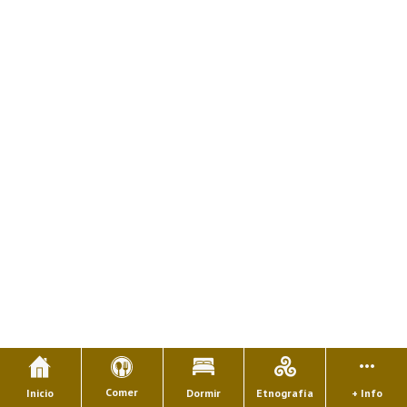
Comer
Inicio
Dormir
Etnografía
+ Info